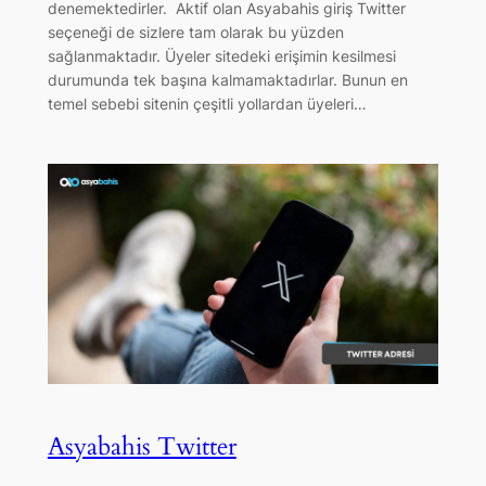
denemektedirler. Aktif olan Asyabahis giriş Twitter
seçeneği de sizlere tam olarak bu yüzden
sağlanmaktadır. Üyeler sitedeki erişimin kesilmesi
durumunda tek başına kalmamaktadırlar. Bunun en
temel sebebi sitenin çeşitli yollardan üyeleri…
Asyabahis Twitter