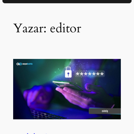
Yazar:
editor