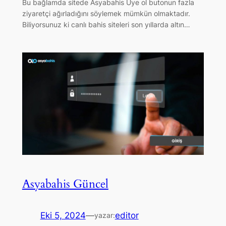
Bu bağlamda sitede Asyabahis Üye ol butonun fazla
ziyaretçi ağırladığını söylemek mümkün olmaktadır.
Biliyorsunuz ki canlı bahis siteleri son yıllarda altın…
Asyabahis Güncel
Eki 5, 2024
—
editor
yazar: