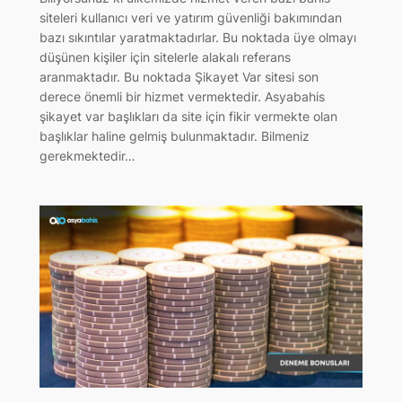
siteleri kullanıcı veri ve yatırım güvenliği bakımından
bazı sıkıntılar yaratmaktadırlar. Bu noktada üye olmayı
düşünen kişiler için sitelerle alakalı referans
aranmaktadır. Bu noktada Şikayet Var sitesi son
derece önemli bir hizmet vermektedir. Asyabahis
şikayet var başlıkları da site için fikir vermekte olan
başlıklar haline gelmiş bulunmaktadır. Bilmeniz
gerekmektedir…