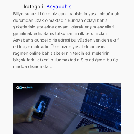
kategori:
Asyabahis
Biliyorsunuz ki ülkemiz canlı bahislerin yasal olduğu bir
durumdan uzak olmaktadır. Bundan dolayı bahis
şirketlerinin sitelerine devamlı olarak erişim engelleri
getirilmektedir. Bahis tutkunlarının ilk tercihi olan
Asyabahis güncel giriş adresi bu yüzden yeniden aktif
edilmiş olmaktadır. Ülkemizde yasal olmamasına
rağmen online bahis sitelerinin tercih edilmelerinin
birçok farklı etkeni bulunmaktadır. Sıraladığımız bu üç
madde dışında da…