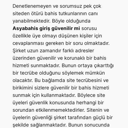
Denetlenemeyen ve sorumsuz pek çok
siteden ötürü bahis tutkunlarının canı
yanabilmektedir. Böyle olduğunda
Asyabahis giriş güvenilir mi
sorusu
özellikle üye olmayı düşünen kişiler için
cevaplanması gereken bir soru olmaktadır.
Şirket uzun zamandır farklı adresler
üzerinden güvenilir ve korunaklı bir bahis
hizmeti sunmaktadır. Bunun ortaya çıkarttığı
bir tecrübe olduğunu söylemek mümkün
olacaktır. Bu bağlamda site tecrübesini ve
birikimini sizlere güvenilir bir bahis hizmeti
sunmak için kullanmaktadır. Böylece site
üyeleri güvenlik konusunda herhangi bir
sorundan etkilenmemektedirler. Sitenin ve
üyelerin güvenliği şirket tarafından güçlü bir
şekilde sağlanmaktadır. Bunun sonucunda