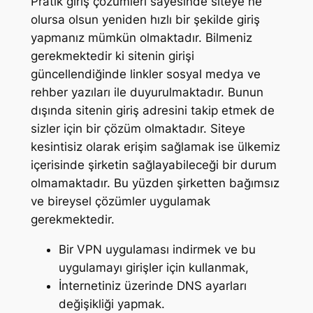
Pratik giriş çözümleri sayesinde siteye ne
olursa olsun yeniden hızlı bir şekilde giriş
yapmanız mümkün olmaktadır. Bilmeniz
gerekmektedir ki sitenin girişi
güncellendiğinde linkler sosyal medya ve
rehber yazıları ile duyurulmaktadır. Bunun
dışında sitenin giriş adresini takip etmek de
sizler için bir çözüm olmaktadır. Siteye
kesintisiz olarak erişim sağlamak ise ülkemiz
içerisinde şirketin sağlayabileceği bir durum
olmamaktadır. Bu yüzden şirketten bağımsız
ve bireysel çözümler uygulamak
gerekmektedir.
Bir VPN uygulaması indirmek ve bu
uygulamayı girişler için kullanmak,
İnternetiniz üzerinde DNS ayarları
değişikliği yapmak.