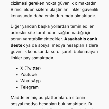
çizilmesi gereken nokta güvenlik olmaktadır.
Birinci elden sizlere ulaştırılan linkler güvenlik
konusunda daha emin durumda olmaktadır.
Diğer yandan başka yollardan temin edilen
adresler site tarafından sağlanmadığı için
sorun yaratabilmektedirler.
Asyabahis canlı
destek
ya da sosyal medya hesapları sizlere
güvenlik konusunda soru işareti bulunmayan
linkler paylaşmaktadır.
X (Twitter)
Youtube
WhatsApp
Telegram
Maddelenmiş bu platformlarda sitenin
sosyal medya hesapları bulunmaktadır. Bu