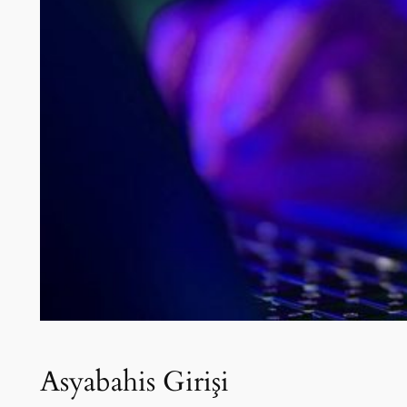
Asyabahis Girişi