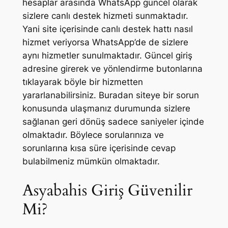
hesaplar arasında WhatsApp güncel olarak
sizlere canlı destek hizmeti sunmaktadır.
Yani site içerisinde canlı destek hattı nasıl
hizmet veriyorsa WhatsApp’de de sizlere
aynı hizmetler sunulmaktadır. Güncel giriş
adresine girerek ve yönlendirme butonlarına
tıklayarak böyle bir hizmetten
yararlanabilirsiniz. Buradan siteye bir sorun
konusunda ulaşmanız durumunda sizlere
sağlanan geri dönüş sadece saniyeler içinde
olmaktadır. Böylece sorularınıza ve
sorunlarına kısa süre içerisinde cevap
bulabilmeniz mümkün olmaktadır.
Asyabahis Giriş Güvenilir
Mi?