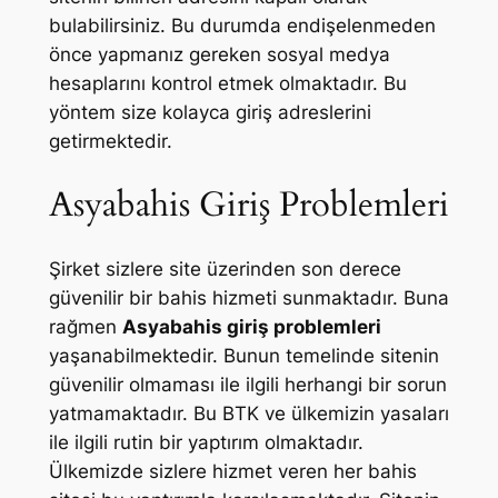
bulabilirsiniz. Bu durumda endişelenmeden
önce yapmanız gereken sosyal medya
hesaplarını kontrol etmek olmaktadır. Bu
yöntem size kolayca giriş adreslerini
getirmektedir.
Asyabahis Giriş Problemleri
Şirket sizlere site üzerinden son derece
güvenilir bir bahis hizmeti sunmaktadır. Buna
rağmen
Asyabahis giriş problemleri
yaşanabilmektedir. Bunun temelinde sitenin
güvenilir olmaması ile ilgili herhangi bir sorun
yatmamaktadır. Bu BTK ve ülkemizin yasaları
ile ilgili rutin bir yaptırım olmaktadır.
Ülkemizde sizlere hizmet veren her bahis