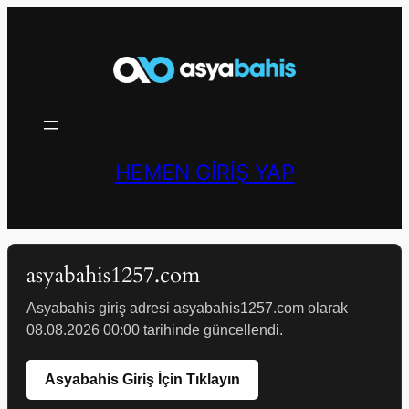
İçeriğe
geç
HEMEN GİRİŞ YAP
asyabahis1257.com
Asyabahis giriş adresi asyabahis1257.com olarak
08.08.2026 00:00 tarihinde güncellendi.
Asyabahis Giriş İçin Tıklayın