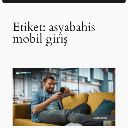
Etiket:
asyabahis
mobil giriş